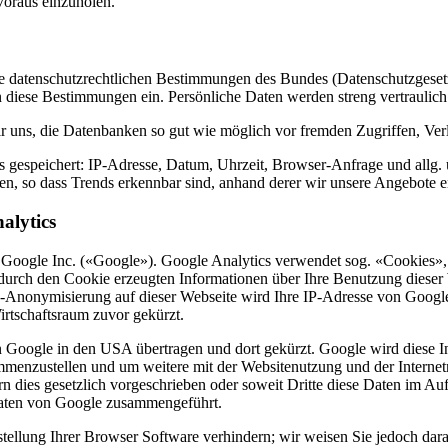
Voraus einzuholen.
ie datenschutzrechtlichen Bestimmungen des Bundes (Datenschutzgesetz
n diese Bestimmungen ein. Persönliche Daten werden streng vertraulich
uns, die Datenbanken so gut wie möglich vor fremden Zugriffen, Verl
s gespeichert: IP-Adresse, Datum, Uhrzeit, Browser-Anfrage und allg.
en, so dass Trends erkennbar sind, anhand derer wir unsere Angebote 
alytics
 Google Inc. («Google»). Google Analytics verwendet sog. «Cookies»,
durch den Cookie erzeugten Informationen über Ihre Benutzung dieser
IP-Anonymisierung auf dieser Webseite wird Ihre IP-Adresse von Googl
rtschaftsraum zuvor gekürzt.
n Google in den USA übertragen und dort gekürzt. Google wird diese 
sammenzustellen und um weitere mit der Websitenutzung und der Interne
ern dies gesetzlich vorgeschrieben oder soweit Dritte diese Daten im 
Daten von Google zusammengeführt.
tellung Ihrer Browser Software verhindern; wir weisen Sie jedoch darau